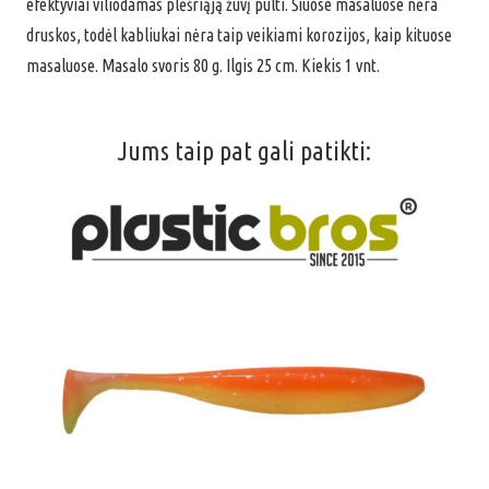
efektyviai viliodamas plėšriąją žuvį pulti. Šiuose masaluose nėra
Menge
druskos, todėl kabliukai nėra taip veikiami korozijos, kaip kituose
masaluose. Masalo svoris 80 g. Ilgis 25 cm. Kiekis 1 vnt.
Jums taip pat gali patikti: