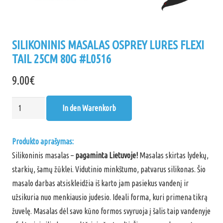
SILIKONINIS MASALAS OSPREY LURES FLEXI
TAIL 25CM 80G #L0516
9.00
€
Silikoninis
In den Warenkorb
masalas
Osprey
Produkto aprašymas:
Lures
Silikoninis masalas –
pagaminta Lietuvoje!
Masalas skirtas lydekų,
FLEXI
starkių, šamų žūklei. Vidutinio minkštumo, patvarus silikonas. Šio
TAIL
masalo darbas atsiskleidžia iš karto jam pasiekus vandenį ir
25cm
užsikuria nuo menkiausio judesio. Ideali forma, kuri primena tikrą
80g
žuvelę. Masalas dėl savo kūno formos svyruoja į šalis taip vandenyje
#L0516