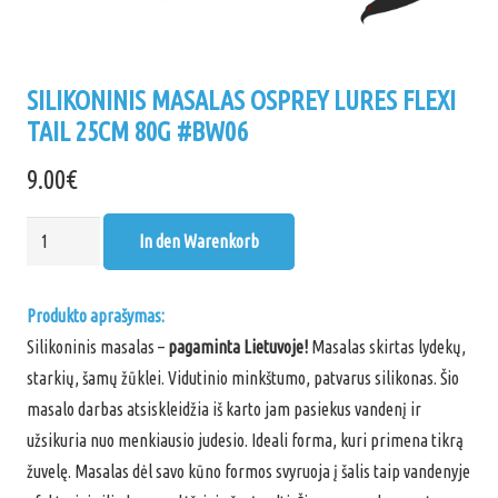
SILIKONINIS MASALAS OSPREY LURES FLEXI
TAIL 25CM 80G #BW06
9.00
€
Silikoninis
In den Warenkorb
masalas
Osprey
Produkto aprašymas:
Lures
Silikoninis masalas –
pagaminta Lietuvoje!
Masalas skirtas lydekų,
FLEXI
starkių, šamų žūklei. Vidutinio minkštumo, patvarus silikonas. Šio
TAIL
masalo darbas atsiskleidžia iš karto jam pasiekus vandenį ir
25cm
užsikuria nuo menkiausio judesio. Ideali forma, kuri primena tikrą
80g
žuvelę. Masalas dėl savo kūno formos svyruoja į šalis taip vandenyje
#BW06