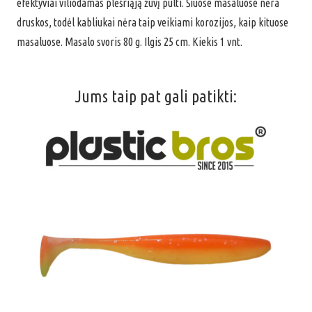
efektyviai viliodamas plėšriąją žuvį pulti. Šiuose masaluose nėra
Menge
druskos, todėl kabliukai nėra taip veikiami korozijos, kaip kituose
masaluose. Masalo svoris 80 g. Ilgis 25 cm. Kiekis 1 vnt.
Jums taip pat gali patikti: