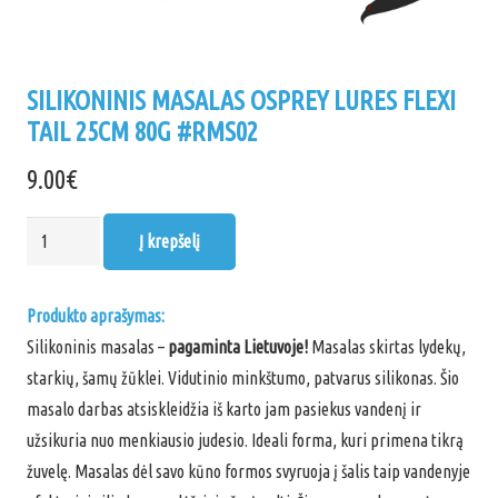
SILIKONINIS MASALAS OSPREY LURES FLEXI
TAIL 25CM 80G #RMS02
9.00
€
produkto
Į krepšelį
kiekis:
Silikoninis
Produkto aprašymas:
masalas
Silikoninis masalas –
pagaminta Lietuvoje!
Masalas skirtas lydekų,
Osprey
starkių, šamų žūklei. Vidutinio minkštumo, patvarus silikonas. Šio
Lures
masalo darbas atsiskleidžia iš karto jam pasiekus vandenį ir
FLEXI
užsikuria nuo menkiausio judesio. Ideali forma, kuri primena tikrą
TAIL
žuvelę. Masalas dėl savo kūno formos svyruoja į šalis taip vandenyje
25cm