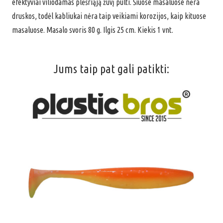
efektyviai viliodamas plėšriąją žuvį pulti. Šiuose masaluose nėra
80g
druskos, todėl kabliukai nėra taip veikiami korozijos, kaip kituose
#RMS02
masaluose. Masalo svoris 80 g. Ilgis 25 cm. Kiekis 1 vnt.
Jums taip pat gali patikti: