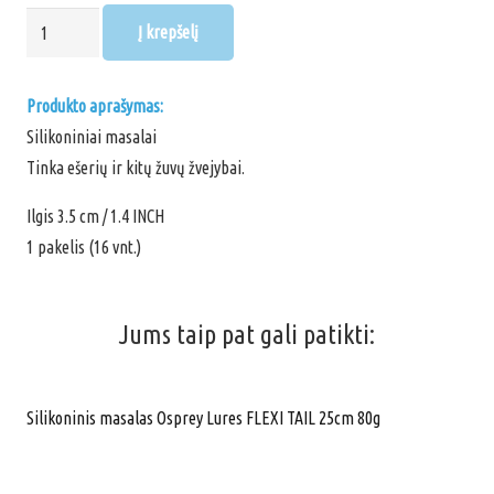
produkto
Į krepšelį
kiekis:
MR.
Produkto aprašymas:
TVISTER
Silikoniniai masalai
Tinka ešerių ir kitų žuvų žvejybai.
Ilgis 3.5 cm / 1.4 INCH
1 pakelis (16 vnt.)
Jums taip pat gali patikti:
Silikoninis masalas Osprey Lures FLEXI TAIL 25cm 80g