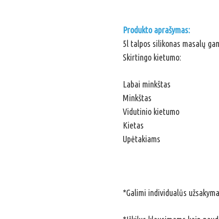
5
litrų
Produkto aprašymas:
silikonas
5l talpos silikonas masalų ga
masalų
Skirtingo kietumo:
gamybai
Labai minkštas
Minkštas
Vidutinio kietumo
Kietas
Upėtakiams
*Galimi individualūs užsakyma