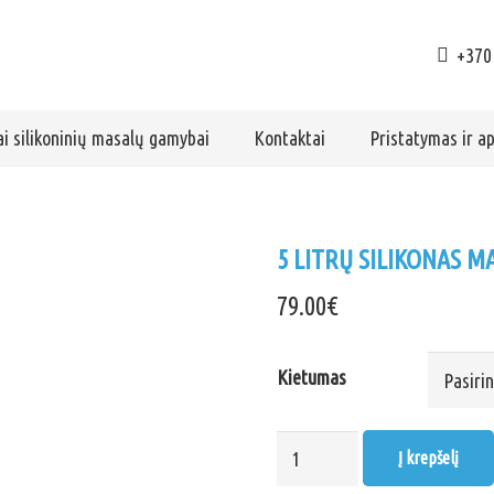
+370
i silikoninių masalų gamybai
Kontaktai
Pristatymas ir 
5 LITRŲ SILIKONAS 
79.00
€
Kietumas
produkto
Į krepšelį
kiekis: