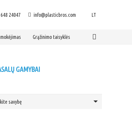
 648 24047
info@plasticbros.com
LT
apmokėjimas
Grąžinimo taisyklės
MASALŲ GAMYBAI