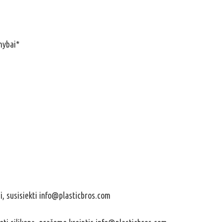
mybai*
i, susisiekti info@plasticbros.com